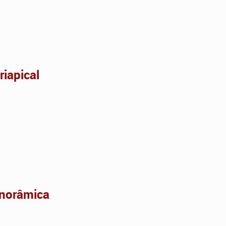
riapical
anorâmica