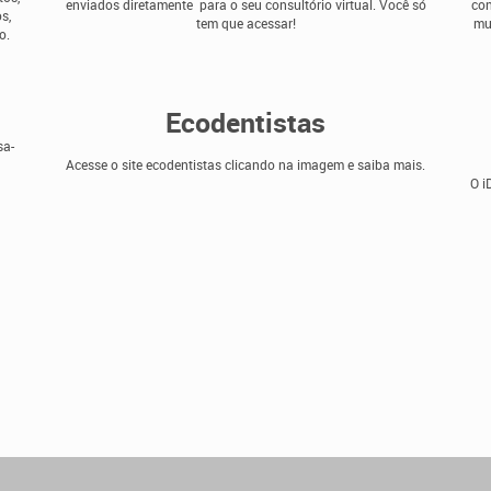
enviados diretamente para o seu consultório virtual. Você só
con
s,
tem que acessar!
mu
o.
Ecodentistas
sa-
Acesse o site ecodentistas clicando na imagem e saiba mais.
O i