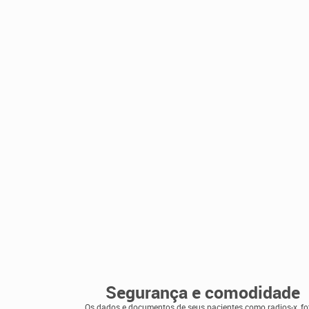
Segurança e comodidade
Os dados e documentos de seus pacientes como radios-x, fo